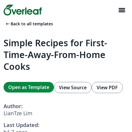
menu
arrow_left_alt
Back to all templates
Simple Recipes for First-
Time-Away-From-Home
Cooks
Open as Template
View Source
View PDF
Author:
LianTze Lim
Last Updated:
há 7 anos