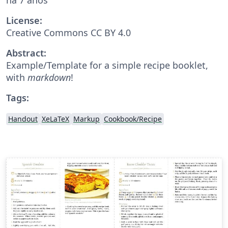
License:
Creative Commons CC BY 4.0
Abstract:
Example/Template for a simple recipe booklet,
with
markdown
!
Tags:
Handout
XeLaTeX
Markup
Cookbook/Recipe