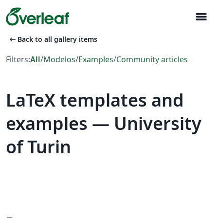
menu
arrow_left_alt
Back to all gallery items
Filters:
All
/
Modelos
/
Examples
/
Community articles
LaTeX templates and
examples — University
of Turin