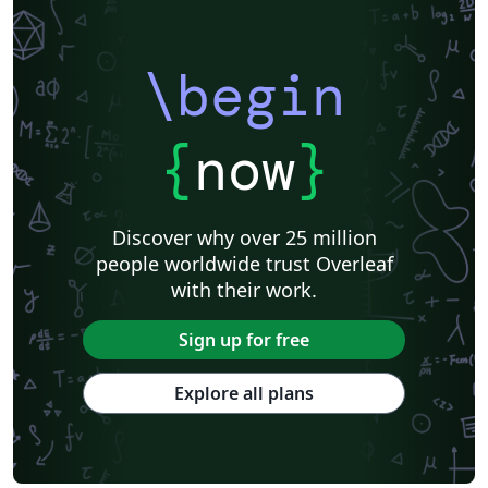
\begin
{
now
}
Discover why over 25 million
people worldwide trust Overleaf
with their work.
Sign up for free
Explore all plans