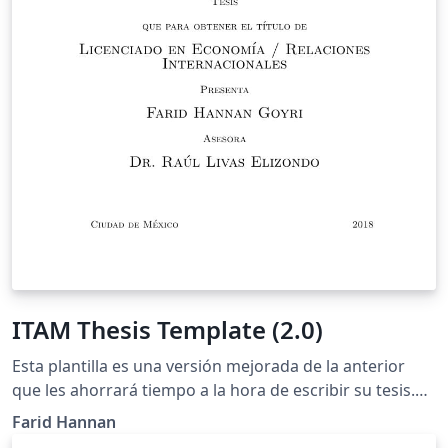
ITAM Thesis Template (2.0)
Esta plantilla es una versión mejorada de la anterior
que les ahorrará tiempo a la hora de escribir su tesis.
Tiene mejoras sustanciales para que su texto luzca lo
Farid Hannan
más ordenado, limpio y elegante posible.