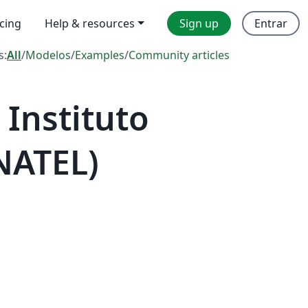
icing
Help & resources
Sign up
Entrar
s:
All
/
Modelos
/
Examples
/
Community articles
Instituto
NATEL)