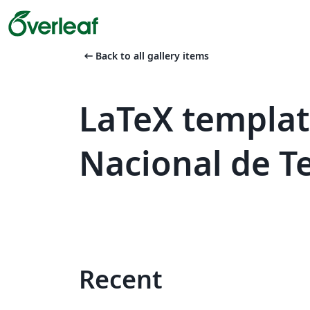
arrow_left_alt
Back to all gallery items
LaTeX templat
Nacional de T
Recent