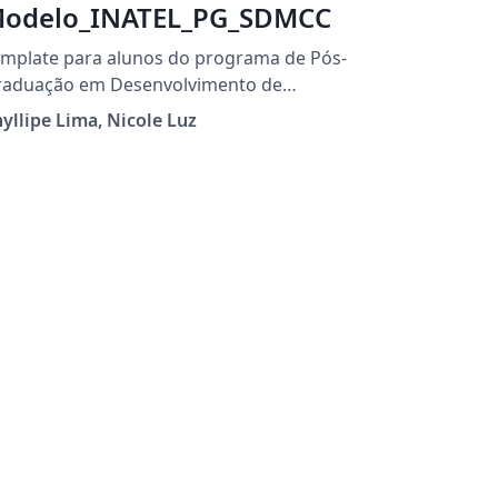
odelo_INATEL_PG_SDMCC
mplate para alunos do programa de Pós-
ação em Desenvolvimento de
licações para Dispositivo Móveis e Cloud
yllipe Lima, Nicole Luz
omputing