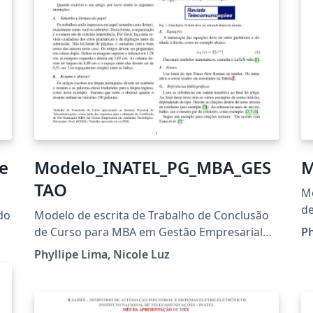
e
Modelo_INATEL_PG_MBA_GES
M
TAO
Mo
de
do
Modelo de escrita de Trabalho de Conclusão
In
de Curso para MBA em Gestão Empresarial
Ph
em Ambiente Tecnológico
Phyllipe Lima, Nicole Luz