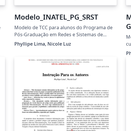
Modelo_INATEL_PG_SRST
M
G
e
Modelo de TCC para alunos do Programa de
Pós-Graduação em Redes e Sistemas de
Mo
Telecomunicações
Phyllipe Lima, Nicole Luz
cu
Ph