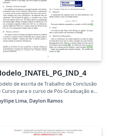
odelo_INATEL_PG_IND_4
delo de escrita de Trabalho de Conclusão
 Curso para o curso de Pós-Graduação em
dústria 4.0 do Inatel
yllipe Lima, Daylon Ramos