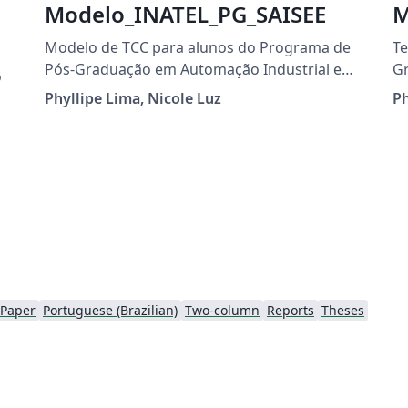
Modelo_INATEL_PG_SAISEE
M
Modelo de TCC para alunos do Programa de
Te
Pós-Graduação em Automação Industrial e
Gradu
o
Sistemas Eletro-Eletrônicos
Ap
Phyllipe Lima, Nicole Luz
Ph
C
 Paper
Portuguese (Brazilian)
Two-column
Reports
Theses