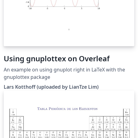
Using gnuplottex on Overleaf
An example on using gnuplot right in LaTeX with the
gnuplottex package
Lars Kot­thoff (uploaded by LianTze Lim)