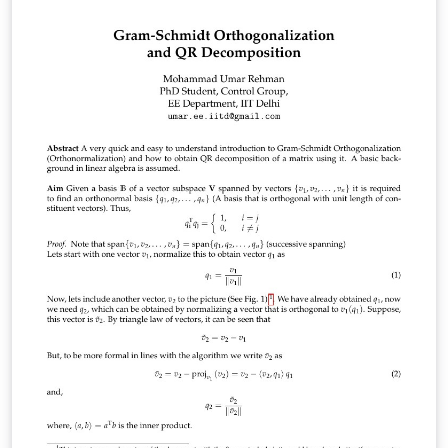
project.org/lppl.txt and version 1.3 or later is part of all
distributions of LaTeX version 2005/12/01 or later. This
work has the LPPL maintenance status `maintained'.
The Current Maintainer of this work is Ivan Griffin This
work consists of the files periodic_table.tex