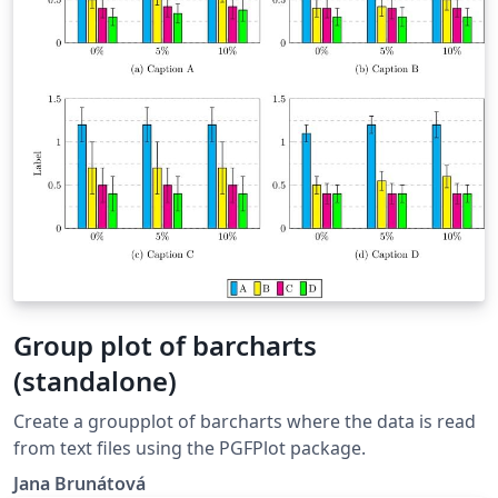
que aparecen en este enlace que son válidas para las
funciones de Bessel, tanto de primera como de
segunda especie. Para el trazado de las 8 curvas uso un
bucle \foreach y dentro del bucle, la orden \addplot+
con las opciones adecuadas para que las curvas
aparezcan en colores diferentes.
Group plot of barcharts
(standalone)
Create a groupplot of barcharts where the data is read
from text files using the PGFPlot package.
Jana Brunátová