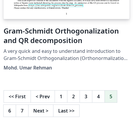
Gram-Schmidt Orthogonalization
and QR decomposition
A very quick and easy to understand introduction to
Gram-Schmidt Orthogonalization (Orthonormalization)
and how to obtain QR decomposition of a matrix using
Mohd. Umar Rehman
it.
<<
First
<
Prev
1
2
3
4
5
6
7
Next
>
Last
>>