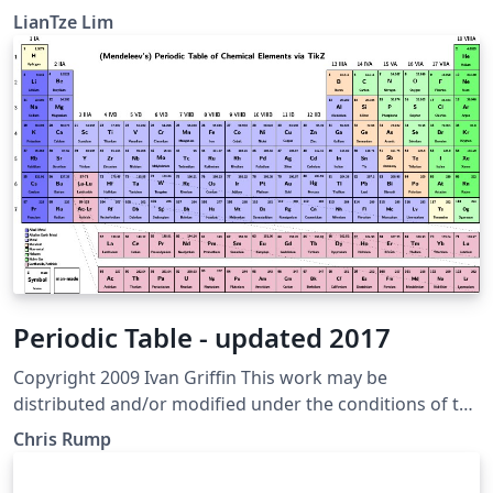
LianTze Lim
Periodic Table - updated 2017
Copyright 2009 Ivan Griffin This work may be
distributed and/or modified under the conditions of the
LaTeX Project Public License, either version 1.3 of this
Chris Rump
license or (at your option) any later version. The latest
version of this license is in http://www.latex-