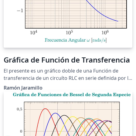
Gráfica de Función de Transferencia
El presente es un gráfico doble de una Función de
transferencia de un circuíto RLC en serie definida por la
relación entre el voltaje en la resistencia (\(V_R\)) y el
Ramón Jaramillo
voltaje en la fuente (\(V_S\)). La ecuación obtenida es \
(H(j\omega)=\frac{j\omega RC}
{LC(j\omega)^2+RCj\omega+1}\). En el listado, se
definen los valores de R, L y C en función de los cuales
se traza la gráfica de la ganancia (en rojo) y del desfase
(en azul), para el rango de frecuencias considerado. La