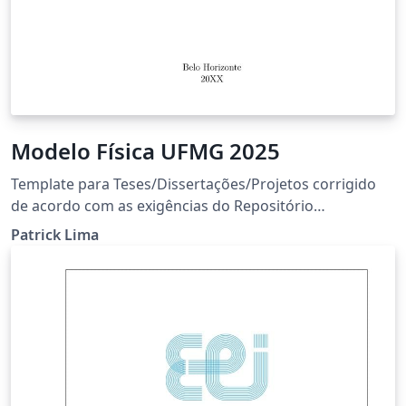
Modelo Física UFMG 2025
Template para Teses/Dissertações/Projetos corrigido
de acordo com as exigências do Repositório
Institucional da UFMG. Template usado como base:
Patrick Lima
https://www.fisica.ufmg.br/posgraduacao/template-
para-teses-dissertacoes/