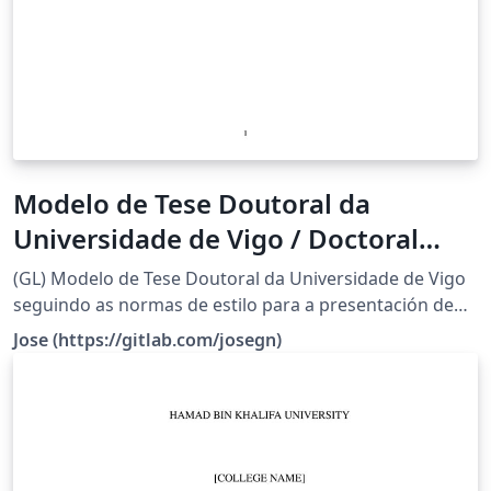
Modelo de Tese Doutoral da
Universidade de Vigo / Doctoral
Thesis Template of the University of
(GL) Modelo de Tese Doutoral da Universidade de Vigo
Vigo
seguindo as normas de estilo para a presentación de
teses de doutoramento da Escola Internacional de
Jose (https://gitlab.com/josegn)
Doutoramento da Universidade de Vigo (EIDO):
https://www.uvigo.gal/sites/uvigo.gal/files/contents/pa
ragraph-file/2019-03/Normas_de_estilo_tese_gl.pdf (EN)
Doctoral Thesis Template of the University of Vigo
following the stylesheet for the presentation of
doctoral theses of the International Doctoral School of