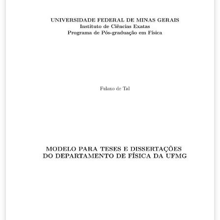
de Iniciação Científica) para o Workshop de Matemática
e Matemática Aplicada (WMMA), de 22 a 24 outubro de
2025, Minas Gerais, MG, Brasil.
(https://dmm.ufla.br/wmma/xwmma/)