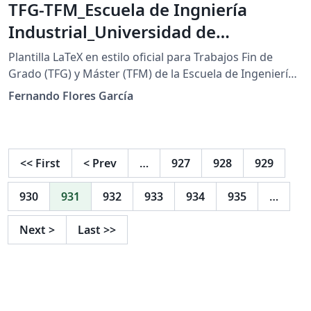
TFG-TFM_Escuela de Ingniería
Industrial_Universidad de
Vigo_TEMPLATE
Plantilla LaTeX en estilo oficial para Trabajos Fin de
Grado (TFG) y Máster (TFM) de la Escuela de Ingeniería
Industrial (EEI) de la Universidad de Vigo, España. This is
Fernando Flores García
an official-style LaTeX template for Final Degree Projects
(TFG) and Master's Theses (TFM) at the Industrial
Engineering School (EEI) of the University of Vigo,
Spain. WEB: eei.uvigo.es/es/escuela/normativa-
<<
First
<
Prev
…
927
928
929
procedimientos-y-formularios/trabajo-fin-de-grado
930
931
932
933
934
935
…
Next
>
Last
>>