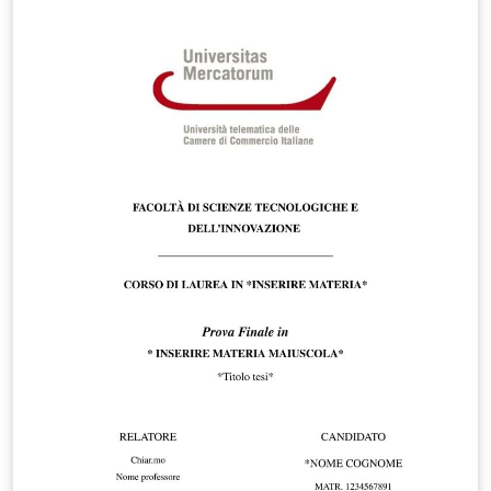
2Fx7_2pEZy_tr/view?usp=sharing