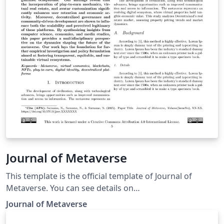
Journal of Metaverse
This template is the official template of Journal of
Metaverse. You can see details on
https://dergipark.org.tr/en/pub/jmv/writing-rules Also
Journal of Metaverse
you can download the Latex Template Zip file from
https://drive.google.com/file/d/1astTbfcymnQjK7nExp-