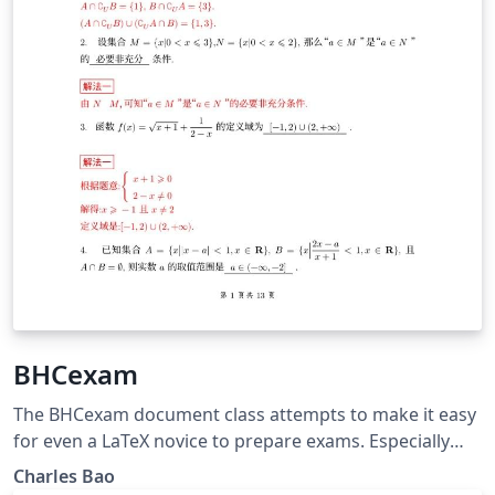
BHCexam
The BHCexam document class attempts to make it easy
for even a LaTeX novice to prepare exams. Especially
designed for math teachers in China.
Charles Bao