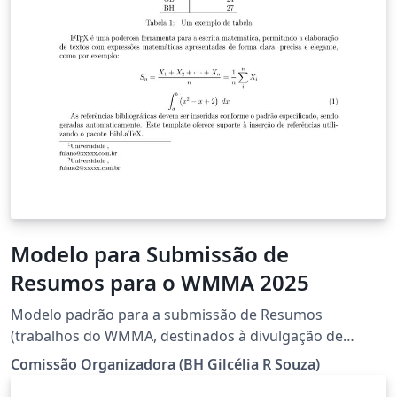
Modelo para Submissão de
Resumos para o WMMA 2025
Modelo padrão para a submissão de Resumos
(trabalhos do WMMA, destinados à divulgação de
pesquisas em andamento e/ou com resultados finais
Comissão Organizadora (BH Gilcélia R Souza)
de pesquisadores, doutorandos, mestrandos e alunos