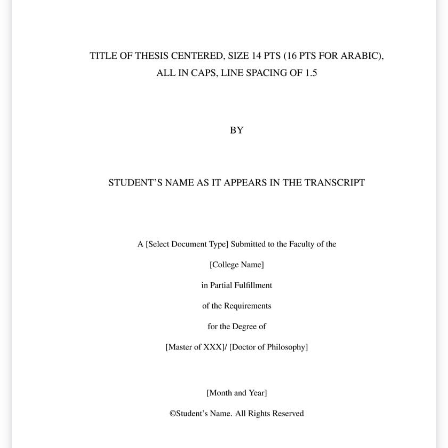
the University of Vigo (EIDO):
https://www.uvigo.gal/sites/uvigo.gal/files/contents/pa
ragraph-file/2019-03/Normas_de_estilo_tese_en.pdf
(GL) Tamén dispoñible en:
https://gitlab.com/josegn/modelo_tese_uvigo_latex (EN)
Also available at:
https://gitlab.com/josegn/modelo_tese_uvigo_latex