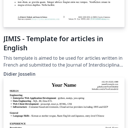
JIMIS - Template for articles in
English
This template is aimed to be used for articles written in
French and submitted to the Journal of Interdisciplinary
Methodologies and Issues in Science (JIMIS).
Didier Josselin