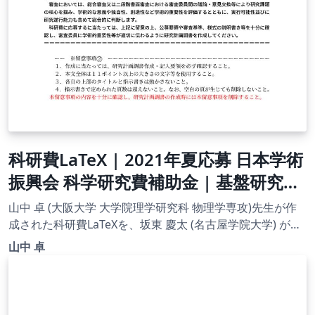
科研費LaTeX | 2021年夏応募 日本学術
振興会 科学研究費補助金 | 基盤研究
（B）(一般) | 2021.08.03
山中 卓 (大阪大学 大学院理学研究科 物理学専攻)先生が作
成された科研費LaTeXを、坂東 慶太 (名古屋学院大学) が了
承を得てテンプレート登録しています。 詳細はこちら↓を
山中 卓
ご確認ください。 http://osksn2.hep.sci.osaka-
u.ac.jp/~taku/kakenhiLaTeX/