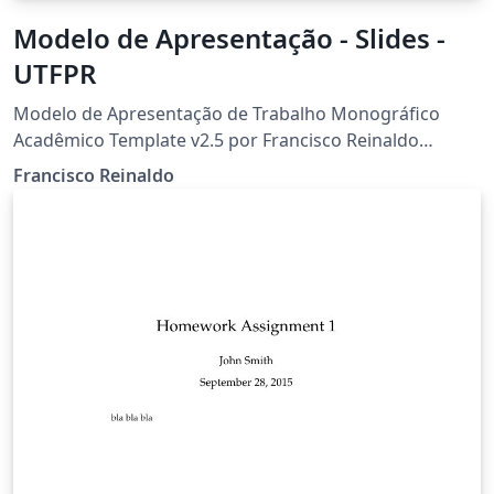
Modelo de Apresentação - Slides -
UTFPR
Modelo de Apresentação de Trabalho Monográfico
Acadêmico Template v2.5 por Francisco Reinaldo
(https://orcid.org/0000-0001-6161-6755)
Francisco Reinaldo
(http://lattes.cnpq.br/7401534350061823) Adaptado da
versão 1, em aula, de: Rodrigo de Moraes
Agradecimentos a Overleaf pela oportunidade Curso de
Licenciatura em Informática