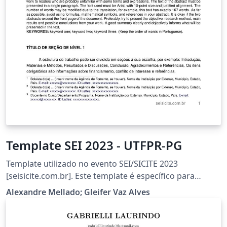
Template SEI 2023 - UTFPR-PG
Template utilizado no evento SEI/SICITE 2023
[seisicite.com.br]. Este template é específico para
submissão de trabalhos do SEI.
Alexandre Mellado; Gleifer Vaz Alves