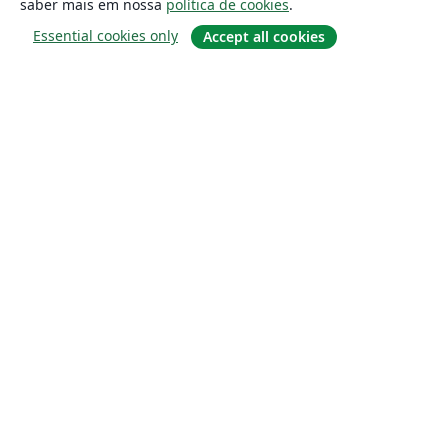
saber mais em nossa
política de cookies
.
Essential cookies only
Accept all cookies
Sobre
About us
Careers
Blog
Solutions
For business
For universities
For government
For publishers
Customer stories