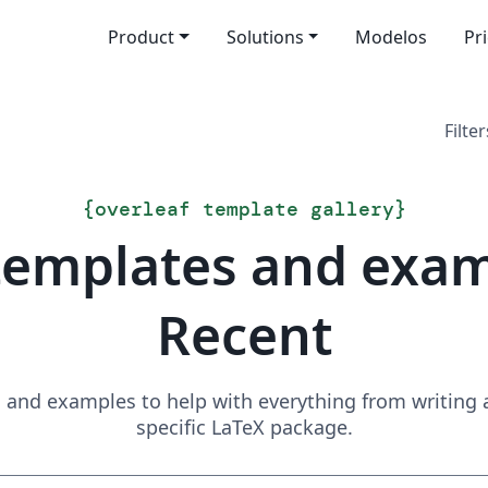
Product
Solutions
Modelos
Pr
Filter
{
overleaf template gallery
}
templates and exa
Recent
and examples to help with everything from writing a 
specific LaTeX package.
Search