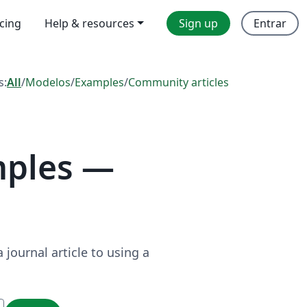
icing
Help & resources
Sign up
Entrar
s:
All
/
Modelos
/
Examples
/
Community articles
mples —
journal article to using a