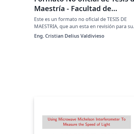
Maestría - Facultad de
Ingeniería - UMSA
Este es un formato no oficial de TESIS DE
MAESTRIA, que aun esta en revisión para su
aprobación final, siendo aún así de mucha
Eng. Cristian Delius Valdivieso
utilidad como una buena referencia a la hor
de hacer tesis de maestría a nivel de
ingeniería