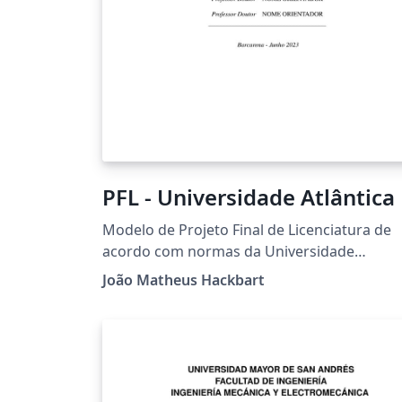
PFL - Universidade Atlântica
Modelo de Projeto Final de Licenciatura de
acordo com normas da Universidade
Atlântica. Foco no curso de Ciências da
João Matheus Hackbart
Engenharia Aeronáutica,