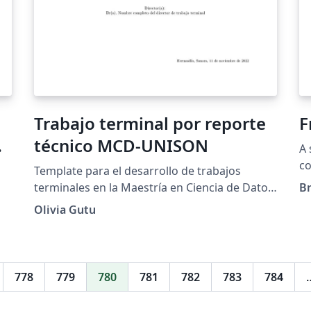
Trabajo terminal por reporte
F
técnico MCD-UNISON
A 
co
Template para el desarrollo de trabajos
ca
terminales en la Maestría en Ciencia de Datos
B
de la Universidad de Sonora
Olivia Gutu
778
779
780
781
782
783
784