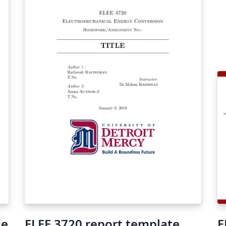
https://github.com/CVIR-Lab/LaTeX-template-
for-CUST-thesis
de
ELEE 3720 report template
E