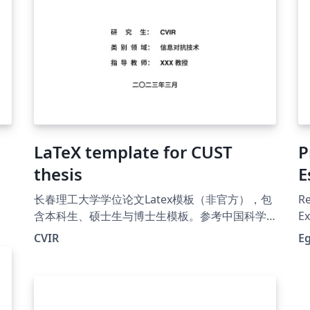
LaTeX template for CUST
P
thesis
E
长春理工大学学位论文Latex模板（非官方），包
Re
含本科生、硕士生与博士生模板。参考中国科学
Ex
技术大学、哈尔滨工业大学深圳等开源LaTex项目
CVIR
E
制作而成。按照最新版的《长春理工大学研究生
学位论文撰写规范参考规范》和《关于印发《长
春理工大学本科生毕业设计（论文）规范化要
求》的通知编制。项目github地址为：