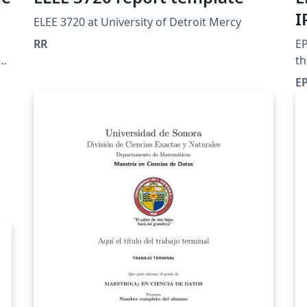
I
ELEE 3720 at University of Detroit Mercy
RR
EP
th
IP
EP
a