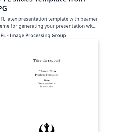
PG
FL latex presentation template with beamer
eme for generating your presentation with
G and EPFL logos.
FL - Image Processing Group