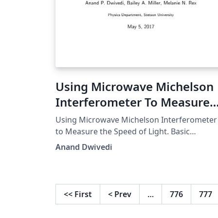
Using Microwave Michelson
Interferometer To Measure
the Speed of Light
Using Microwave Michelson Interferometer
to Measure the Speed of Light. Basic
presentation. Includes
Anand Dwivedi
figures/tables/equations
<<
First
<
Prev
…
776
777