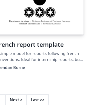
rench report template
simple model for reports following french
nventions. Ideal for internship reports, but
n be adapted to many uses.
rendan Borne
…
Next
>
Last
>>