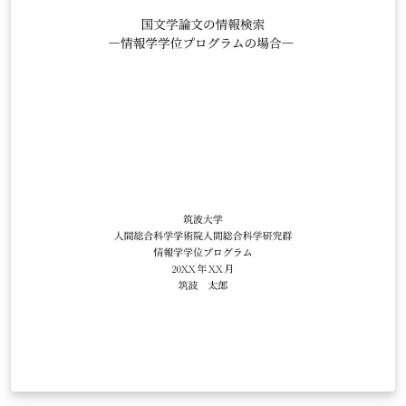
https://github.com/gaksaray/AOM-LaTeX-template.