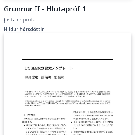
Grunnur II - Hlutapróf 1
þetta er prufa
Hildur Þórsdóttir