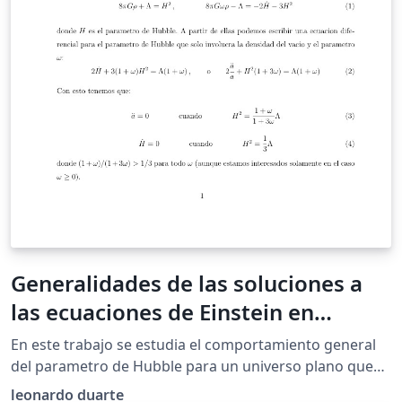
Generalidades de las soluciones a
las ecuaciones de Einstein en
presecia de una densidad del vacio
En este trabajo se estudia el comportamiento general
que decae monotonamente con el
del parametro de Hubble para un universo plano que
alberga un gas ideal con presion positiva o nula junto
parametro de Hubble en un espacio-
leonardo duarte