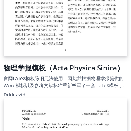
物理学报模板（Acta Physica Sinica）
官网LaTeX模板陈旧无法使用，因此我根据物理学报提供的
Word模板以及参考文献标准重新书写了一套 LaTeX模板，
可以在TeXLive 2021 及更新版本正常使用。 注意需要用
Ddddavid
XeLaTeX编译。 详情见GitHub：
https://github.com/ddddavid-
he/LaTexTemplate_ActaPhysicaSinica