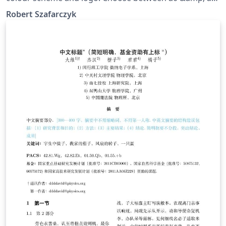
sizes.
Robert Szafarczyk