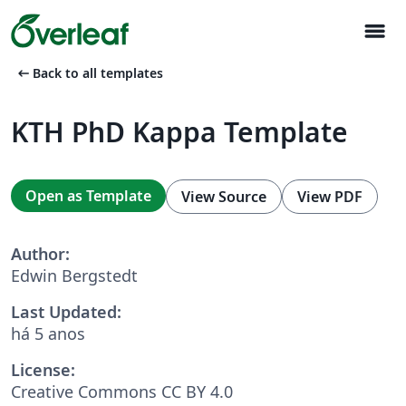
menu
arrow_left_alt
Back to all templates
KTH PhD Kappa Template
Open as Template
View Source
View PDF
Author:
Edwin Bergstedt
Last Updated:
há 5 anos
License:
Creative Commons CC BY 4.0