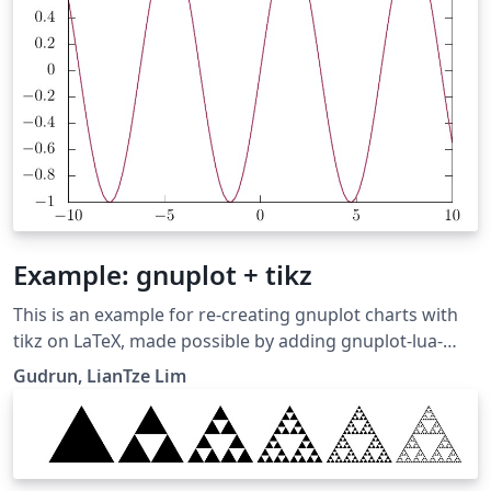
Example: gnuplot + tikz
This is an example for re-creating gnuplot charts with
tikz on LaTeX, made possible by adding gnuplot-lua-
tikz.sty and gnuplot-lua-tikz-common.tex to your
Gudrun, LianTze Lim
project. (These files can be generated by invoking lua
gnuplot-tikz.lua style where gnuplot-tikz.lua can be
found in $GNUPLOT/lua/gnuplot-tikz.lua. (This will work
with all engines, not just LuaLaTeX!)