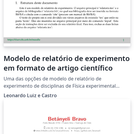
Modelo de relatório de experimento
em formato de artigo científico
Uma das opções de modelo de relatório de
experimento de disciplinas de Física experimental
ministradas pelo Prof. Leonardo Luiz e Castro. Este
Leonardo Luiz e Castro
modelo tem formato de artigo científico e é
recomendado a alunos que queiram seguir carreira
acadêmica, em universidades e institutos de pesquisa,
por exemplo.