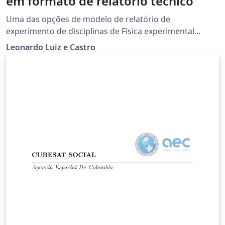
em formato de relatório técnico
Uma das opções de modelo de relatório de
experimento de disciplinas de Física experimental
ministradas pelo Prof. Leonardo Luiz e Castro. Este
Leonardo Luiz e Castro
modelo tem formato de relatório técnico e é
recomendado a alunos que queiram seguir carreira
técnico-científica em empresas e órgãos reguladores.