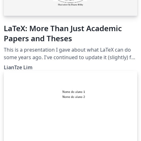
LaTeX: More Than Just Academic
Papers and Theses
This is a presentation I gave about what LaTeX can do
some years ago. I've continued to update it (slightly) for
other talks. As this is quite a large project with many
LianTze Lim
files and packages, users on the Free plan may not be
able to compile it successfully on Overleaf. If that's the
case, feel free to grab the PDF here, and download the
sources as a .zip for offline perusal/compilation!