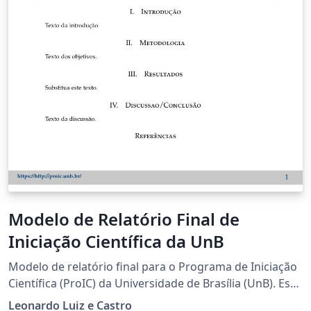
Modelo de Relatório Final de
Iniciação Científica da UnB
Modelo de relatório final para o Programa de Iniciação
Científica (ProIC) da Universidade de Brasília (UnB). Este
não é um modelo oficial do ProIC, apenas uma
Leonardo Luiz e Castro