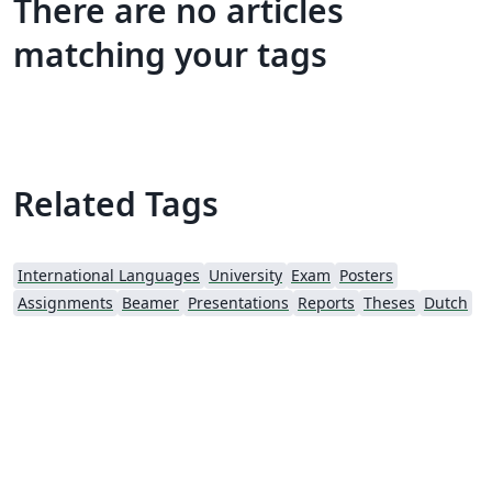
There are no articles
matching your tags
Related Tags
International Languages
University
Exam
Posters
Assignments
Beamer
Presentations
Reports
Theses
Dutch