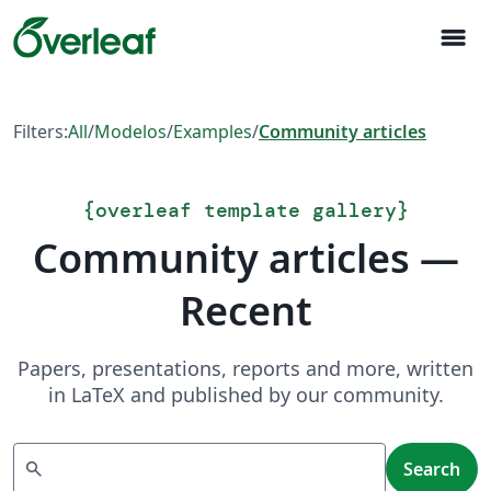
menu
Filters:
All
/
Modelos
/
Examples
/
Community articles
{
overleaf template gallery
}
Community articles —
Recent
Papers, presentations, reports and more, written
in LaTeX and published by our community.
Search
search
Search