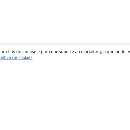
ara fins de análise e para dar suporte ao marketing, o que pode e
olítica de cookies
.
Sobre
About us
Careers