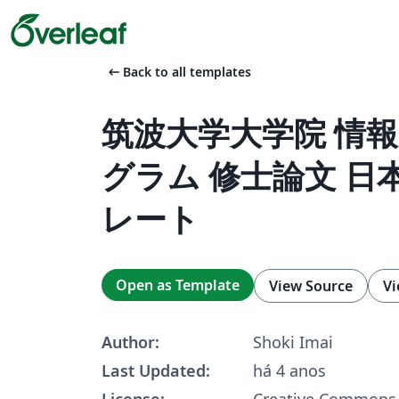
arrow_left_alt
Back to all templates
筑波大学大学院 情
グラム 修士論文 日
レート
Open as Template
View Source
Vi
Author:
Shoki Imai
Last Updated:
há 4 anos
License:
Creative Commons 