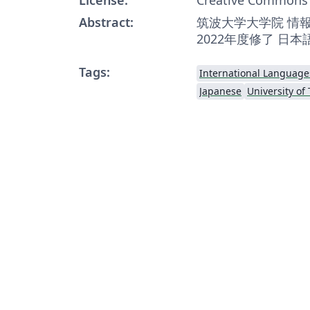
Abstract:
筑波大学大学院 情
2022年度修了 日
Tags:
International Language
Japanese
University of