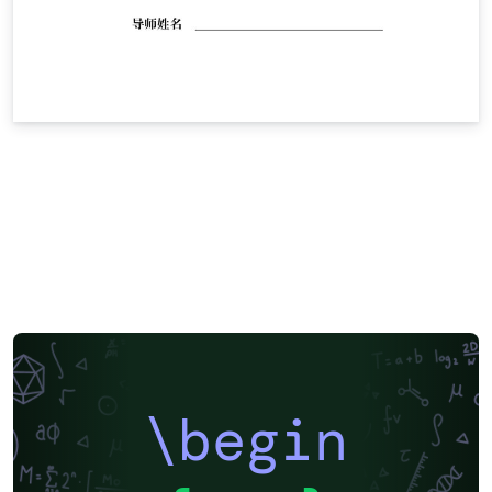
\begin