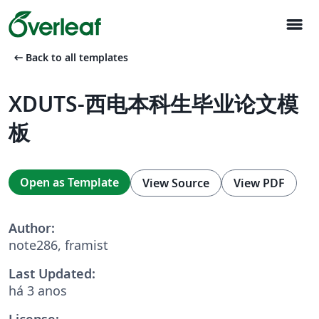
menu
arrow_left_alt
Back to all templates
XDUTS-西电本科生毕业论文模
板
Open as Template
View Source
View PDF
Author:
note286, framist
Last Updated:
há 3 anos
License: