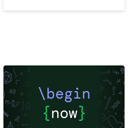
\begin
{
now
}