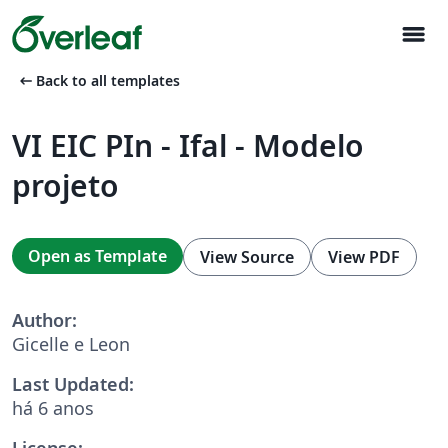
menu
arrow_left_alt
Back to all templates
VI EIC PIn - Ifal - Modelo
projeto
Open as Template
View Source
View PDF
Author:
Gicelle e Leon
Last Updated:
há 6 anos
License: