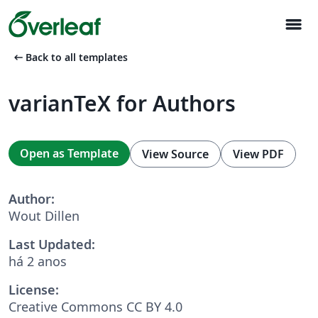
menu
arrow_left_alt
Back to all templates
varianTeX for Authors
Open as Template
View Source
View PDF
Author:
Wout Dillen
Last Updated:
há 2 anos
License:
Creative Commons CC BY 4.0