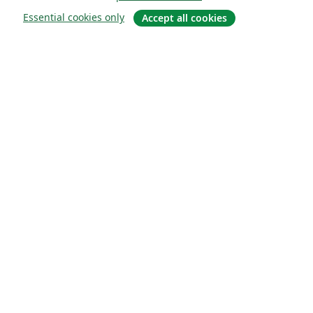
Essential cookies only
Accept all cookies
Sobre
About us
Careers
Blog
Solutions
For business
For universities