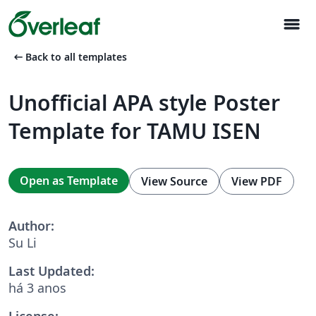
menu
arrow_left_alt
Back to all templates
Unofficial APA style Poster
Template for TAMU ISEN
Open as Template
View Source
View PDF
Author:
Su Li
Last Updated:
há 3 anos
License: