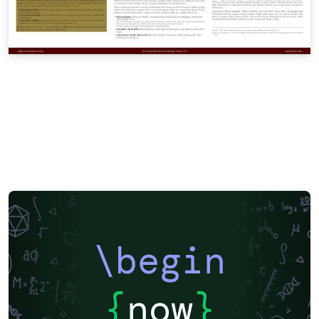
\begin
{
now
}