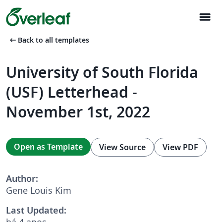
menu
arrow_left_alt
Back to all templates
University of South Florida
(USF) Letterhead -
November 1st, 2022
Open as Template
View Source
View PDF
Author:
Gene Louis Kim
Last Updated:
há 4 anos