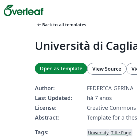
arrow_left_alt
Back to all templates
Università di Caglia
Open as Template
View Source
Vi
Author:
FEDERICA GERINA
Last Updated:
há 7 anos
License:
Creative Commons 
Abstract:
Template for a the
Tags:
University
Title Page