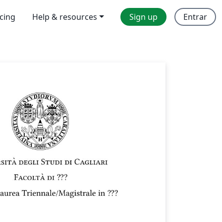
icing
Help & resources
Sign up
Entrar