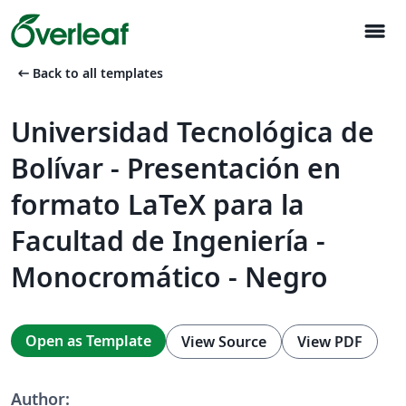
menu
arrow_left_alt
Back to all templates
Universidad Tecnológica de
Bolívar - Presentación en
formato LaTeX para la
Facultad de Ingeniería -
Monocromático - Negro
Open as Template
View Source
View PDF
Author: