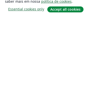
saber mais em nossa
política de cookies
.
Essential cookies only
Accept all cookies
Sobre
About us
Careers
Blog
Solutions
For business
For universities