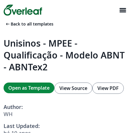
menu
arrow_left_alt
Back to all templates
Unisinos - MPEE -
Qualificação - Modelo ABNT
- ABNTex2
Open as Template
View Source
View PDF
Author:
WH
Last Updated:
há 10 anos