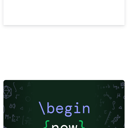
\begin
{
now
}