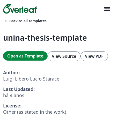
menu
arrow_left_alt
Back to all templates
unina-thesis-template
Open as Template
View Source
View PDF
Author:
Luigi Libero Lucio Starace
Last Updated:
há 4 anos
License:
Other (as stated in the work)