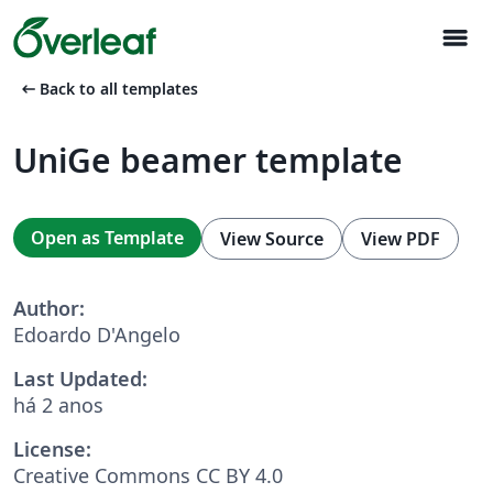
menu
arrow_left_alt
Back to all templates
UniGe beamer template
Open as Template
View Source
View PDF
Author:
Edoardo D'Angelo
Last Updated:
há 2 anos
License:
Creative Commons CC BY 4.0