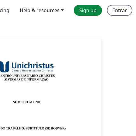
icing
Help & resources
Sign up
Entrar