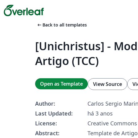
arrow_left_alt
Back to all templates
[Unichristus] - Mod
Artigo (TCC)
Open as Template
View Source
Vi
Author:
Carlos Sergio Mari
Last Updated:
há 3 anos
License:
Creative Commons 
Abstract:
Template de Artigo 