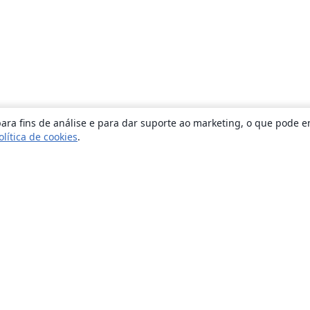
ara fins de análise e para dar suporte ao marketing, o que pode e
olítica de cookies
.
Sobre
About us
Careers