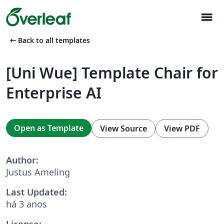
menu
arrow_left_alt
Back to all templates
[Uni Wue] Template Chair for
Enterprise AI
Open as Template
View Source
View PDF
Author:
Justus Ameling
Last Updated:
há 3 anos
License: