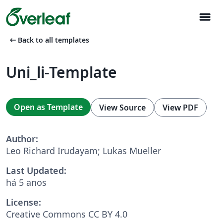
menu
arrow_left_alt
Back to all templates
Uni_li-Template
Open as Template
View Source
View PDF
Author:
Leo Richard Irudayam; Lukas Mueller
Last Updated:
há 5 anos
License:
Creative Commons CC BY 4.0