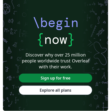
\begin
{
now
}
Discover why over 25 million
people worldwide trust Overleaf
with their work.
Sign up for free
Explore all plans