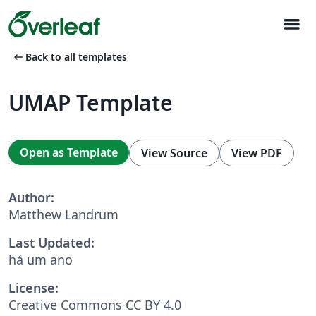
menu
arrow_left_alt
Back to all templates
UMAP Template
Open as Template
View Source
View PDF
Author:
Matthew Landrum
Last Updated:
há um ano
License:
Creative Commons CC BY 4.0