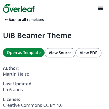
menu
arrow_left_alt
Back to all templates
UiB Beamer Theme
Open as Template
View Source
View PDF
Author:
Martin Helsø
Last Updated:
há 6 anos
License:
Creative Commons CC BY 4.0