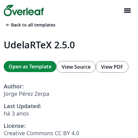
menu
arrow_left_alt
Back to all templates
UdelaRTeX 2.5.0
Open as Template
View Source
View PDF
Author:
Jorge Pérez Zerpa
Last Updated:
há 3 anos
License:
Creative Commons CC BY 4.0