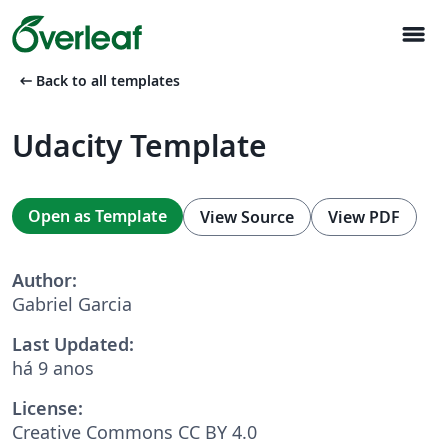
menu
arrow_left_alt
Back to all templates
Udacity Template
Open as Template
View Source
View PDF
Author:
Gabriel Garcia
Last Updated:
há 9 anos
License:
Creative Commons CC BY 4.0