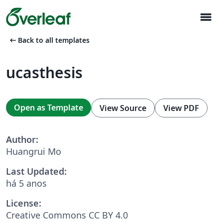
menu
arrow_left_alt
Back to all templates
ucasthesis
Open as Template
View Source
View PDF
Author:
Huangrui Mo
Last Updated:
há 5 anos
License:
Creative Commons CC BY 4.0