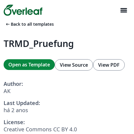
menu
arrow_left_alt
Back to all templates
TRMD_Pruefung
Open as Template
View Source
View PDF
Author:
AK
Last Updated:
há 2 anos
License:
Creative Commons CC BY 4.0