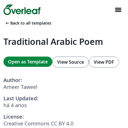
menu
arrow_left_alt
Back to all templates
Traditional Arabic Poem
Open as Template
View Source
View PDF
Author:
Ameer Taweel
Last Updated:
há 4 anos
License:
Creative Commons CC BY 4.0