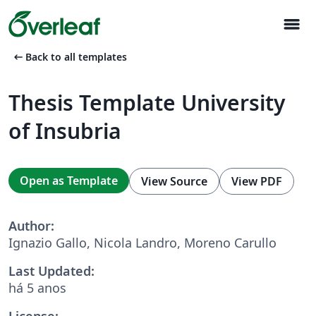
menu
arrow_left_alt
Back to all templates
Thesis Template University
of Insubria
Open as Template
View Source
View PDF
Author:
Ignazio Gallo, Nicola Landro, Moreno Carullo
Last Updated:
há 5 anos
License: