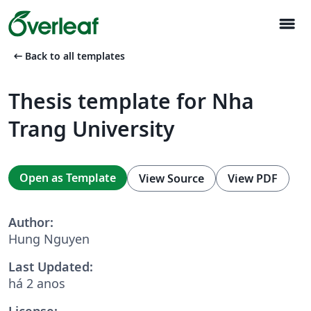
menu
arrow_left_alt
Back to all templates
Thesis template for Nha
Trang University
Open as Template
View Source
View PDF
Author:
Hung Nguyen
Last Updated:
há 2 anos
License: