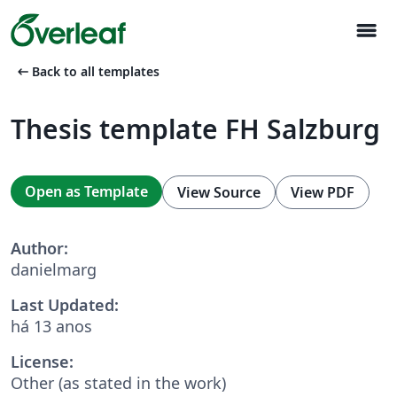
menu
arrow_left_alt
Back to all templates
Thesis template FH Salzburg
Open as Template
View Source
View PDF
Author:
danielmarg
Last Updated:
há 13 anos
License:
Other (as stated in the work)