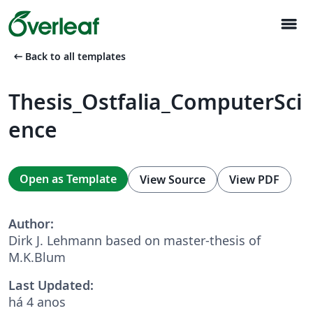
menu
arrow_left_alt
Back to all templates
Thesis_Ostfalia_ComputerSci
ence
Open as Template
View Source
View PDF
Author:
Dirk J. Lehmann based on master-thesis of
M.K.Blum
Last Updated:
há 4 anos