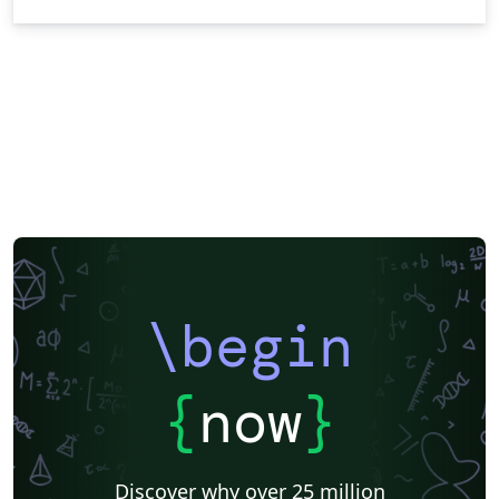
\begin
{
now
}
Discover why over 25 million