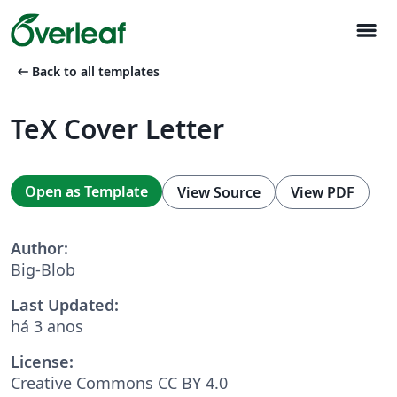
menu
arrow_left_alt
Back to all templates
TeX Cover Letter
Open as Template
View Source
View PDF
Author:
Big-Blob
Last Updated:
há 3 anos
License:
Creative Commons CC BY 4.0