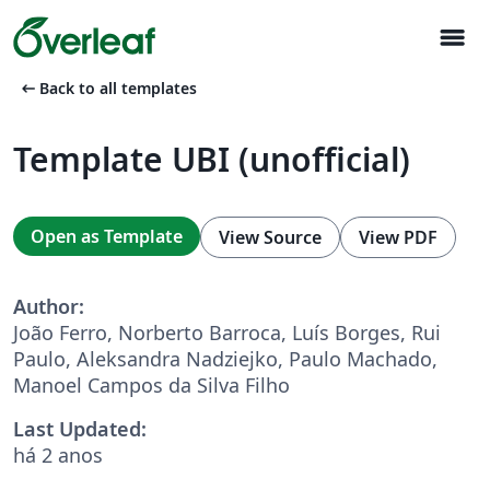
menu
arrow_left_alt
Back to all templates
Template UBI (unofficial)
Open as Template
View Source
View PDF
Author:
João Ferro, Norberto Barroca, Luís Borges, Rui
Paulo, Aleksandra Nadziejko, Paulo Machado,
Manoel Campos da Silva Filho
Last Updated:
há 2 anos