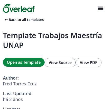
menu
arrow_left_alt
Back to all templates
Template Trabajos Maestría
UNAP
Open as Template
View Source
View PDF
Author:
Fred Torres-Cruz
Last Updated:
há 2 anos
License: