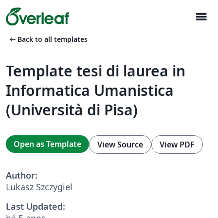
menu
arrow_left_alt
Back to all templates
Template tesi di laurea in
Informatica Umanistica
(Università di Pisa)
Open as Template
View Source
View PDF
Author:
Lukasz Szczygiel
Last Updated:
há 5 anos