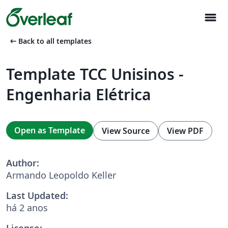
menu
arrow_left_alt
Back to all templates
Template TCC Unisinos -
Engenharia Elétrica
Open as Template
View Source
View PDF
Author:
Armando Leopoldo Keller
Last Updated:
há 2 anos
License: