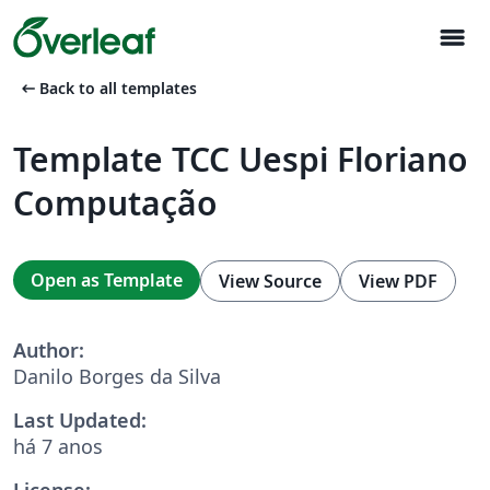
menu
arrow_left_alt
Back to all templates
Template TCC Uespi Floriano
Computação
Open as Template
View Source
View PDF
Author:
Danilo Borges da Silva
Last Updated:
há 7 anos
License: