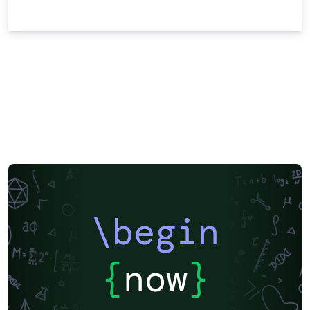
\begin
{
now
}