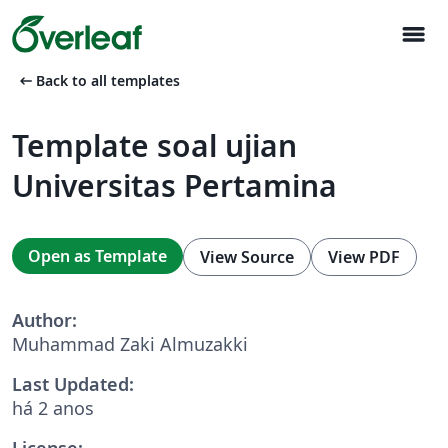
menu
arrow_left_alt
Back to all templates
Template soal ujian
Universitas Pertamina
Open as Template
View Source
View PDF
Author:
Muhammad Zaki Almuzakki
Last Updated:
há 2 anos
License: