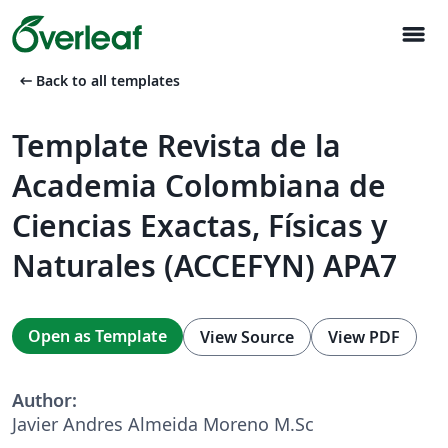
menu
arrow_left_alt
Back to all templates
Template Revista de la
Academia Colombiana de
Ciencias Exactas, Físicas y
Naturales (ACCEFYN) APA7
Open as Template
View Source
View PDF
Author:
Javier Andres Almeida Moreno M.Sc