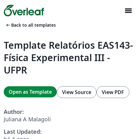
menu
arrow_left_alt
Back to all templates
Template Relatórios EAS143-
Física Experimental III -
UFPR
Open as Template
View Source
View PDF
Author:
Juliana A Malagoli
Last Updated:
há 4 anos