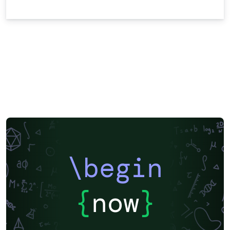
\begin
{
now
}