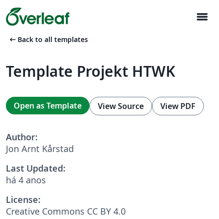
menu
arrow_left_alt
Back to all templates
Template Projekt HTWK
Open as Template
View Source
View PDF
Author:
Jon Arnt Kårstad
Last Updated:
há 4 anos
License:
Creative Commons CC BY 4.0