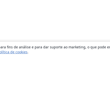
ara fins de análise e para dar suporte ao marketing, o que pode e
olítica de cookies
.
Sobre
About us
Careers