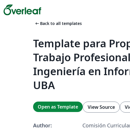
arrow_left_alt
Back to all templates
Template para Pro
Trabajo Profesiona
Ingeniería en Info
UBA
Open as Template
View Source
Vi
Author:
Comisión Curricula