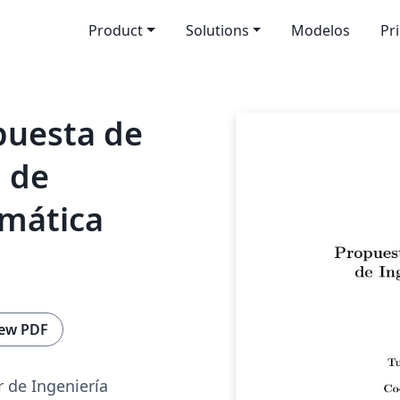
Product
Solutions
Modelos
Pr
puesta de
l de
rmática
ew PDF
r de Ingeniería