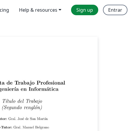
icing
Help & resources
Sign up
Entrar